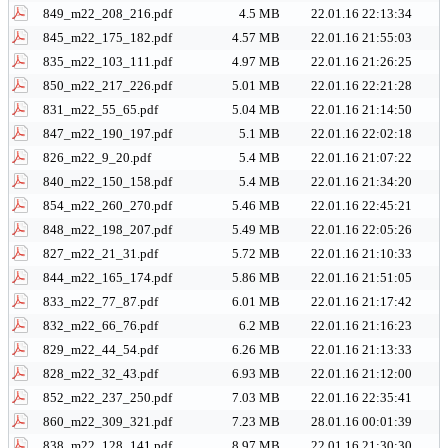
849_m22_208_216.pdf
4.5 MB
22.01.16 22:13:34
845_m22_175_182.pdf
4.57 MB
22.01.16 21:55:03
835_m22_103_111.pdf
4.97 MB
22.01.16 21:26:25
850_m22_217_226.pdf
5.01 MB
22.01.16 22:21:28
831_m22_55_65.pdf
5.04 MB
22.01.16 21:14:50
847_m22_190_197.pdf
5.1 MB
22.01.16 22:02:18
826_m22_9_20.pdf
5.4 MB
22.01.16 21:07:22
840_m22_150_158.pdf
5.4 MB
22.01.16 21:34:20
854_m22_260_270.pdf
5.46 MB
22.01.16 22:45:21
848_m22_198_207.pdf
5.49 MB
22.01.16 22:05:26
827_m22_21_31.pdf
5.72 MB
22.01.16 21:10:33
844_m22_165_174.pdf
5.86 MB
22.01.16 21:51:05
833_m22_77_87.pdf
6.01 MB
22.01.16 21:17:42
832_m22_66_76.pdf
6.2 MB
22.01.16 21:16:23
829_m22_44_54.pdf
6.26 MB
22.01.16 21:13:33
828_m22_32_43.pdf
6.93 MB
22.01.16 21:12:00
852_m22_237_250.pdf
7.03 MB
22.01.16 22:35:41
860_m22_309_321.pdf
7.23 MB
28.01.16 00:01:39
838_m22_128_141.pdf
8.97 MB
22.01.16 21:30:30