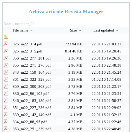
Arhiva articole Revista Manager
Root
manager_22
>
File name
Size
Last updated
..
825_m22_3_4.pdf
723.94 KB
22.01.16 21:03:27
825_m22_3_5.pdf
814.46 KB
26.01.16 19:20:45
856_m22_277_281.pdf
2.36 MB
26.01.16 19:26:36
855_m22_271_276.pdf
2.96 MB
22.01.16 22:48:38
843_m22_159_164.pdf
3.19 MB
22.01.16 21:45:24
861_m22_322_328.pdf
3.33 MB
01.02.16 17:14:08
859_m22_300_308.pdf
3.73 MB
26.01.16 21:23:17
836_m22_96_102.pdf
3.76 MB
22.01.16 21:23:54
846_m22_183_189.pdf
3.84 MB
22.01.16 21:58:37
851_m22_227_236.pdf
3.84 MB
22.01.16 22:29:02
839_m22_142_149.pdf
4.1 MB
22.01.16 21:32:12
834_m22_88_95.pdf
4.37 MB
22.01.16 21:22:46
853_m22_251_259.pdf
4.38 MB
22.01.16 22:40:49