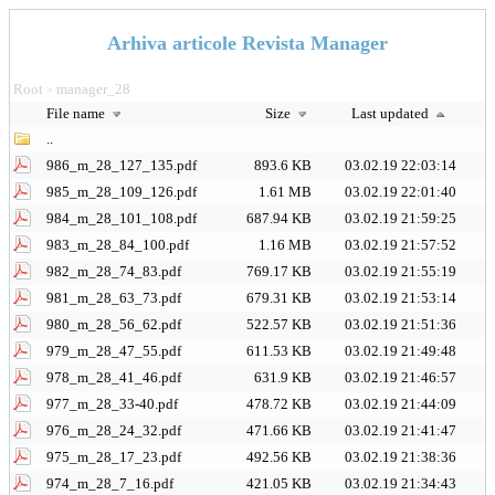
Arhiva articole Revista Manager
Root
manager_28
>
File name
Size
Last updated
..
986_m_28_127_135.pdf
893.6 KB
03.02.19 22:03:14
985_m_28_109_126.pdf
1.61 MB
03.02.19 22:01:40
984_m_28_101_108.pdf
687.94 KB
03.02.19 21:59:25
983_m_28_84_100.pdf
1.16 MB
03.02.19 21:57:52
982_m_28_74_83.pdf
769.17 KB
03.02.19 21:55:19
981_m_28_63_73.pdf
679.31 KB
03.02.19 21:53:14
980_m_28_56_62.pdf
522.57 KB
03.02.19 21:51:36
979_m_28_47_55.pdf
611.53 KB
03.02.19 21:49:48
978_m_28_41_46.pdf
631.9 KB
03.02.19 21:46:57
977_m_28_33-40.pdf
478.72 KB
03.02.19 21:44:09
976_m_28_24_32.pdf
471.66 KB
03.02.19 21:41:47
975_m_28_17_23.pdf
492.56 KB
03.02.19 21:38:36
974_m_28_7_16.pdf
421.05 KB
03.02.19 21:34:43