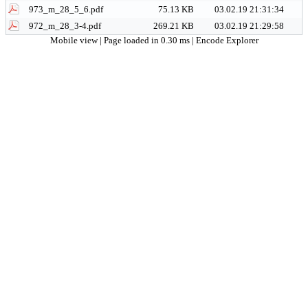
973_m_28_5_6.pdf
75.13 KB
03.02.19 21:31:34
972_m_28_3-4.pdf
269.21 KB
03.02.19 21:29:58
Mobile view
| Page loaded in 0.30 ms |
Encode Explorer